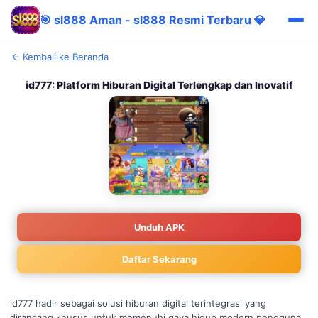
🎯 sl888 Aman - sl888 Resmi Terbaru 💎
← Kembali ke Beranda
id777: Platform Hiburan Digital Terlengkap dan Inovatif
Unduh APK
Daftar Sekarang
id777 hadir sebagai solusi hiburan digital terintegrasi yang
dirancang khusus untuk memenuhi gaya hidup modern pengguna