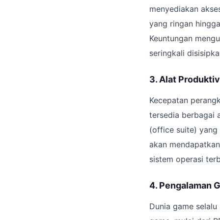
menyediakan akses 
yang ringan hingga
Keuntungan mengund
seringkali disisipk
3. Alat Produktiv
Kecepatan perangk
tersedia berbagai a
(office suite) ya
akan mendapatkan 
sistem operasi terb
4. Pengalaman 
Dunia game selalu