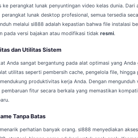
ke perangkat lunak penyuntingan video kelas dunia. Dari ap
 perangkat lunak desktop profesional, semua tersedia sec
uh melalui sl888 adalah kepastian bahwa file instalasi ber
an pada versi bajakan atau modifikasi tidak
resmi
.
itas dan Utilitas Sistem
at Anda sangat bergantung pada alat optimasi yang Anda 
lat utilitas seperti pembersih cache, pengelola file, hingg
ng mendukung produktivitas kerja Anda. Dengan mengunduh 
pembaruan fitur secara berkala yang memastikan kompatib
aru.
Game Tanpa Batas
 menarik perhatian banyak orang. sl888 menyediakan akses