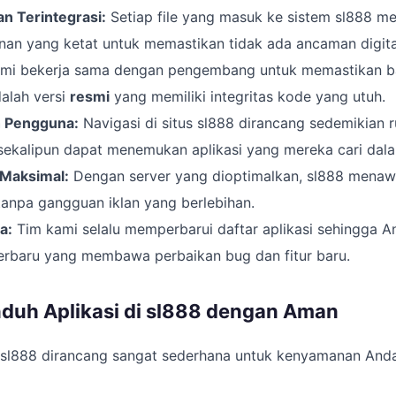
n Terintegrasi:
Setiap file yang masuk ke sistem sl888 me
an yang ketat untuk memastikan tidak ada ancaman digita
mi bekerja sama dengan pengembang untuk memastikan b
alah versi
resmi
yang memiliki integritas kode yang utuh.
 Pengguna:
Navigasi di situs sl888 dirancang sedemikian 
ekalipun dapat menemukan aplikasi yang mereka cari dala
Maksimal:
Dengan server yang dioptimalkan, sl888 menaw
tanpa gangguan iklan yang berlebihan.
a:
Tim kami selalu memperbarui daftar aplikasi sehingga A
terbaru yang membawa perbaikan bug dan fitur baru.
uh Aplikasi di sl888 dengan Aman
 sl888 dirancang sangat sederhana untuk kenyamanan Anda.