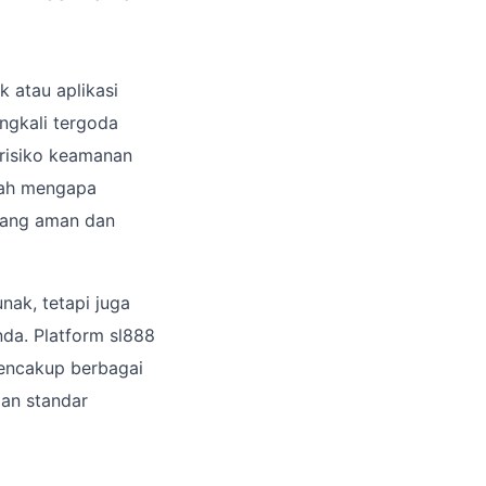
k atau aplikasi
ngkali tergoda
 risiko keamanan
ulah mengapa
yang aman dan
nak, tetapi juga
nda. Platform sl888
encakup berbagai
gan standar