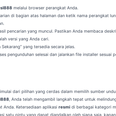
b
sl888
melalui browser perangkat Anda.
arian di bagian atas halaman dan ketik nama perangkat lun
n.
i hasil pencarian yang muncul. Pastikan Anda membaca deskr
lah versi yang Anda cari.
 Sekarang” yang tersedia secara jelas.
es pengunduhan selesai dan jalankan file installer sesuai p
imulai dari pilihan yang cerdas dalam memilih sumber und
l888
, Anda telah mengambil langkah tepat untuk melindung
t Anda. Ketersediaan aplikasi
resmi
di berbagai kategori m
asi satu pintu yang dapat diandalkan oleh siapa saja, kapan