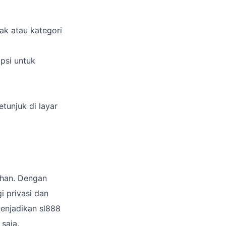
ak atau kategori
ipsi untuk
etunjuk di layar
uhan. Dengan
i privasi dan
enjadikan sl888
 saja.