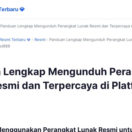
Terbaru 💎
›
Panduan Lengkap Mengunduh Perangkat Lunak Resmi dan Terpercaya di
Resmi Terbaru 💎
›
Resmi
›
Panduan Lengkap Mengunduh Perangkat Lun
 sl888
 Lengkap Mengunduh Pera
smi dan Terpercaya di Pla
Menggunakan Perangkat Lunak Resmi un