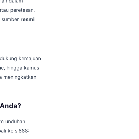
anan dalam
tau peretasan.
ah sumber
resmi
mendukung kemajuan
ne, hingga kamus
da meningkatkan
 Anda?
rm unduhan
li ke sl888: