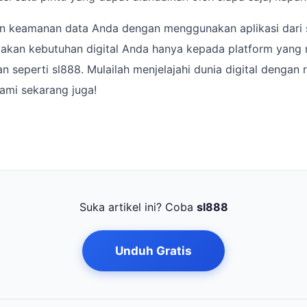
n keamanan data Anda dengan menggunakan aplikasi dari
akan kebutuhan digital Anda hanya kepada platform yan
an seperti sl888. Mulailah menjelajahi dunia digital dengan
mi sekarang juga!
Suka artikel ini? Coba
sl888
Unduh Gratis