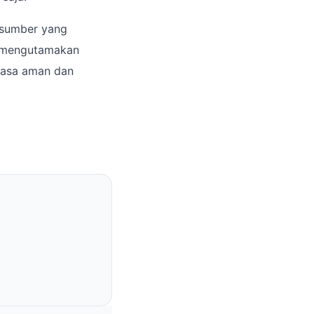
 sumber yang
g mengutamakan
 rasa aman dan